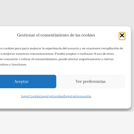
Gestionar el consentimiento de las cookies
os cookies para para mejorar la experiencia del usuario y en ocasiones recopilación de
Airaz
ra mejorar nuestras comunicaciones. Puedes aceptar o rechazar el uso de estas
 No consentir o retirar el consentimiento, puede afectar negativamente a ciertas
sticas y funciones.
Lo que nos deja el viento y lo que marca
Aceptar
Ver preferencias
nuestro carácter
Legal Cookies
Legal privacidad
Legal información