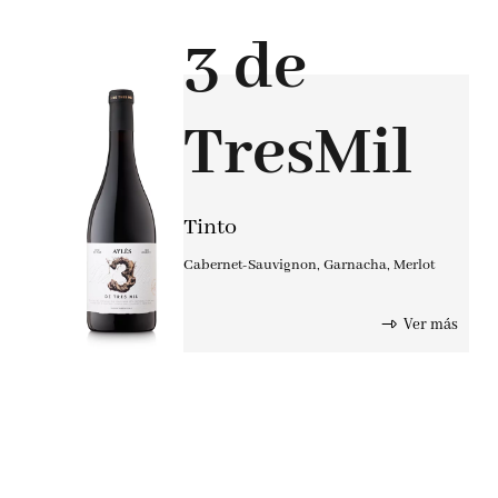
3 de
TresMil
Tinto
Cabernet-Sauvignon
,
Garnacha
,
Merlot
Ver más