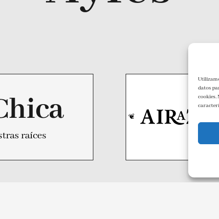
Utilizam
datos pa
Chica
cookies.
caracterí
tras raíces