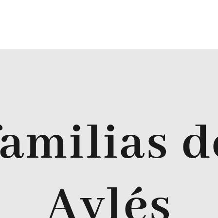
familias d
Aylés