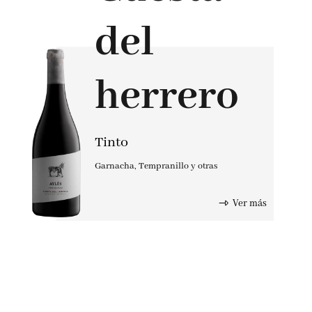
del
herrero
Tinto
Garnacha
,
Tempranillo y otras
Ver más