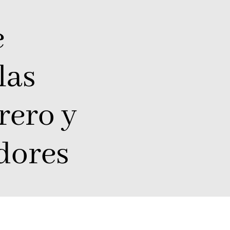
e
las
rero y
dores