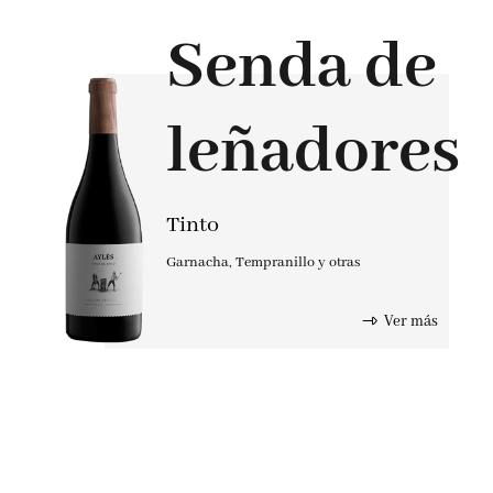
Senda de
leñadores
Tinto
Garnacha
,
Tempranillo y otras
Ver más