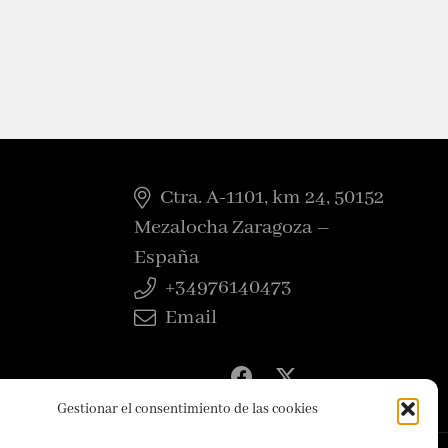
Ctra. A-1101, km 24, 50152
Mezalocha Zaragoza –
España
+34976140473
Email
Gestionar el consentimiento de las cookies