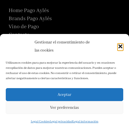
Home Pago Aylés
Brands Pago Aylés
Vino de Pago
Contacto
Gestionar el consentimiento de
las cookies
Ctra. A-1101, km 24, 50152 Mezalocha
Zaragoza – España
Utilizamos cookies para para mejorar la experiencia del usuario y en ocasiones
+34976140473
recopilación de datos para mejorar nuestras comunicaciones. Puedes aceptar o
rechazar el uso de estas cookies. No consentir o retirar el consentimiento, puede
Email
afectar negativamente a ciertas características y funciones.
Aceptar
Ver preferencias
Legal Cookies
Legal privacidad
Legal información